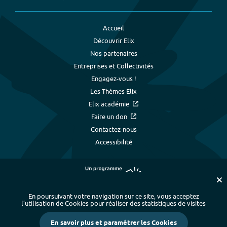
Accueil
Découvrir Elix
Nos partenaires
Entreprises et Collectivités
Engagez-vous !
Les Thèmes Elix
Elix académie
Faire un don
Contactez-nous
Accessibilité
En poursuivant votre navigation sur ce site, vous acceptez
l’utilisation de Cookies pour réaliser des statistiques de visites
Plan du site
-
Index alphabétique
-
En savoir plus et paramétrer les Cookies
Mentions légales et données personnelles
-
Paramétrer les cookies
-