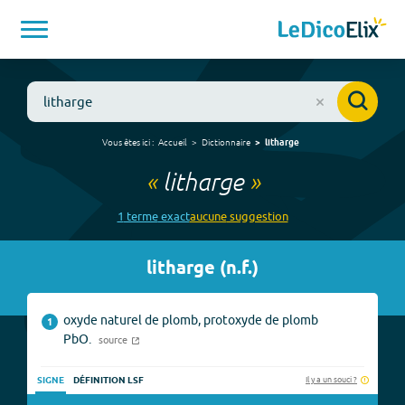
Vous êtes ici :
Accueil
Dictionnaire
litharge
«
litharge
»
1
terme
exact
aucune
suggestion
litharge
(
n.f.
)
oxyde naturel de plomb, protoxyde de plomb
1
PbO.
source
Il y a un souci ?
SIGNE
DÉFINITION LSF