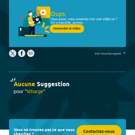
Oups.
Vous aussi, vous aimeriez voir une vidéo ici ?
On y travaille, promis.
Demander la vidéo
+
Voir tous les signes
Aucune
Suggestion
pour "
litharge
"
Vous ne trouvez pas ce que vous
Contactez-nous
cherchez ?