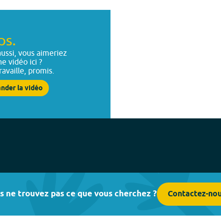
ps.
ussi, vous aimeriez
ne vidéo ici ?
ravaille, promis.
nder la vidéo
s ne trouvez pas ce que vous cherchez ?
Contactez-no