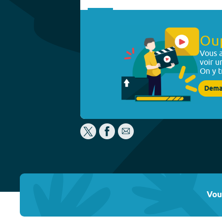
Ou
Vous a
voir u
On y t
Dema
Vou