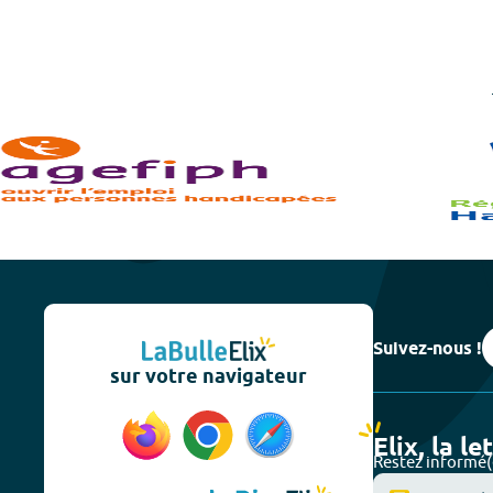
Suivez-nous !
sur votre navigateur
Elix, la le
Restez informé(