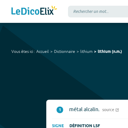
Vous êtes ici :
Accueil
Dictionnaire
lithium
lithium
(
n.m.
)
métal alcalin.
1
source
SIGNE
DÉFINITION LSF