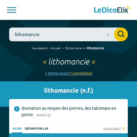
Vous êtes ici :
Accueil
Dictionnaire
lithomancie
«
lithomancie
»
1
terme
exact
1
suggestion
lithomancie
(
n.f.
)
divination au moyen des pierres, des talismans en
1
pierre.
source
Il y a un souci ?
SIGNE
DÉFINITION LSF