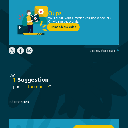
Oups.
Vous aussi, vous aimeriez voir une vidéo ici ?
On y travaille, promis.
Demander la vidéo
+
Voir tous les signes
1
Suggestion
pour "
lithomancie
"
lithomancien