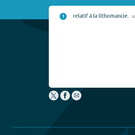
relatif à la lithomancie.
1
s