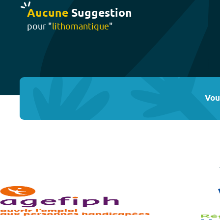
Aucune
Suggestion
pour "
lithomantique
"
Vou