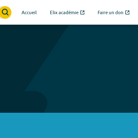
Accueil
Elix académie
Faire un don