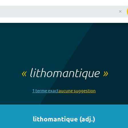
«
lithomantique
»
1
terme
exact
aucune
suggestion
lithomantique
(
adj.
)