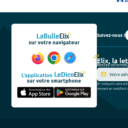
Suivez-nous !
sur votre navigateur
Elix, la le
Restez informé(
L'application
sur votre smartphone
En indiquant votre adre
moment en modifiant vos