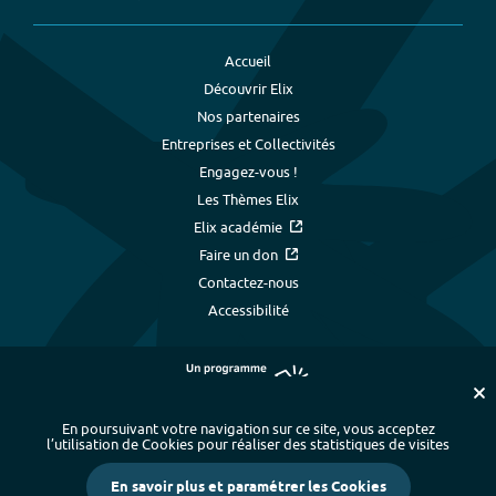
Accueil
Découvrir Elix
Nos partenaires
Entreprises et Collectivités
Engagez-vous !
Les Thèmes Elix
Elix académie
Faire un don
Contactez-nous
Accessibilité
En poursuivant votre navigation sur ce site, vous acceptez
l’utilisation de Cookies pour réaliser des statistiques de visites
Plan du site
-
Index alphabétique
-
En savoir plus et paramétrer les Cookies
Mentions légales et données personnelles
-
Paramétrer les cookies
-