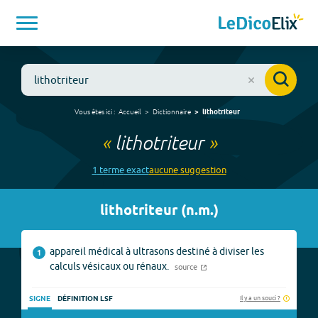
Vous êtes ici :
Accueil
Dictionnaire
lithotriteur
«
lithotriteur
»
1
terme
exact
aucune
suggestion
lithotriteur
(
n.m.
)
appareil médical à ultrasons destiné à diviser les
1
calculs vésicaux ou rénaux.
source
Il y a un souci ?
SIGNE
DÉFINITION LSF