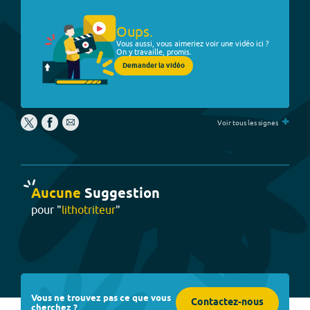
Oups.
Vous aussi, vous aimeriez voir une vidéo ici ?
On y travaille, promis.
Demander la vidéo
+
Voir tous les signes
Aucune
Suggestion
pour "
lithotriteur
"
Vous ne trouvez pas ce que vous
Contactez-nous
cherchez ?