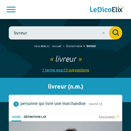
Vous êtes ici :
Accueil
Dictionnaire
livreur
«
livreur
»
1
terme
exact
3
suggestion
s
livreur
(
n.m.
)
personne qui livre une marchandise.
source
1
Il y a un souci ?
SIGNE
DÉFINITION LSF