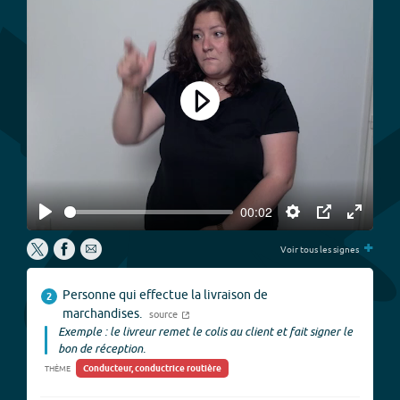
Play
00:02
Play
Settings
PIP
Enter
+
fullscree
Voir tous les signes
Personne qui effectue la livraison de
2
marchandises.
source
Exemple : le livreur remet le colis au client et fait signer le
bon de réception.
Conducteur, conductrice routière
THÈME