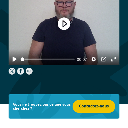
Play
00:07
Play
Settings
PIP
Enter
fullscree
Vous ne trouvez pas ce que vous
Contactez-nous
cherchez ?