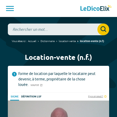
Vous êtes ici :
Accueil
Dictionnaire
location-vente
location-vente
(
n.f.
)
Location-vente (n.f.)
forme de location par laquelle le locataire peut
1
devenir, à terme, propriétaire de la chose
louée.
source
Il y a un souci ?
SIGNE
DÉFINITION LSF