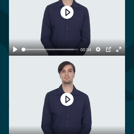
Play
00:04
Play
Settings
PIP
Enter
fullscree
Play