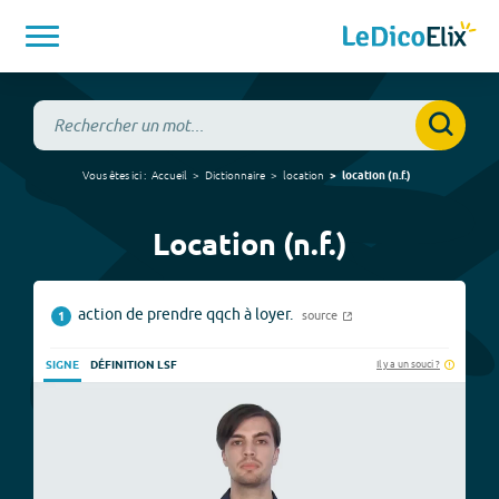
Vous êtes ici :
Accueil
Dictionnaire
location
location
(
n.f.
)
Location (n.f.)
action de prendre qqch à loyer.
source
1
Il y a un souci ?
SIGNE
DÉFINITION LSF