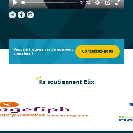
00:04
Play
Settings
PIP
Enter
fullscree
Vous ne trouvez pas ce que vous
Contactez-nous
cherchez ?
Ils soutiennent Elix