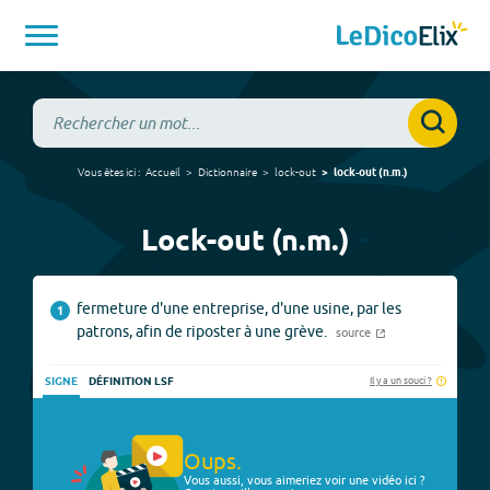
Vous êtes ici :
Accueil
Dictionnaire
lock-out
lock-out
(
n.m.
)
Lock-out (n.m.)
fermeture d'une entreprise, d'une usine, par les
1
patrons, afin de riposter à une grève.
source
Il y a un souci ?
SIGNE
DÉFINITION LSF
Oups.
Vous aussi, vous aimeriez voir une vidéo ici ?