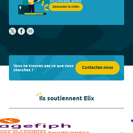
On y travaille, promis.
Demander la vidéo
Vous ne trouvez pas ce que vous
Contactez-nous
cherchez ?
Ils soutiennent Elix