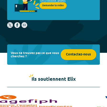
On y travaille, promis.
Demander la vidéo
Vous ne trouvez pas ce que vous
Contactez-nous
cherchez ?
Ils soutiennent Elix