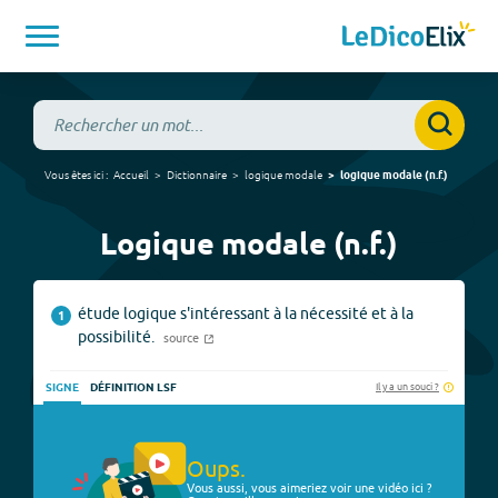
Vous êtes ici :
Accueil
Dictionnaire
logique modale
logique modale
(
n.f.
)
Logique modale (n.f.)
étude logique s'intéressant à la nécessité et à la
1
possibilité.
source
Il y a un souci ?
SIGNE
DÉFINITION LSF
Oups.
Vous aussi, vous aimeriez voir une vidéo ici ?