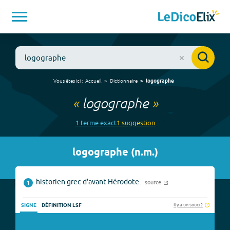
Vous êtes ici :
Accueil
Dictionnaire
logographe
«
logographe
»
1
terme
exact
1
suggestion
logographe
(
n.m.
)
historien grec d'avant Hérodote.
source
1
Il y a un souci ?
SIGNE
DÉFINITION LSF