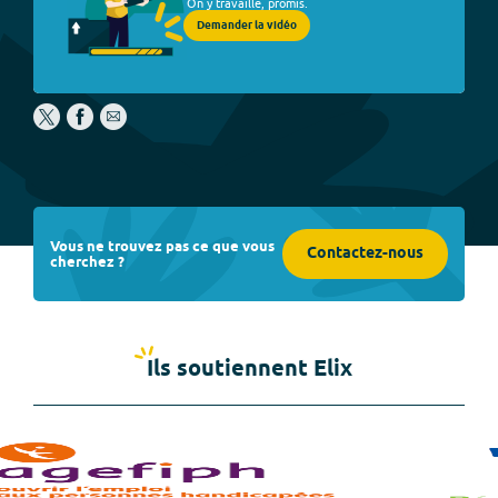
On y travaille, promis.
Demander la vidéo
Vous ne trouvez pas ce que vous
Contactez-nous
cherchez ?
Ils soutiennent Elix