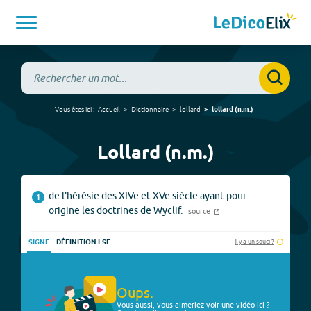
Vous êtes ici :
Accueil
Dictionnaire
lollard
lollard
(
n.m.
)
Lollard (n.m.)
de l'hérésie des XIVe et XVe siècle ayant pour
1
origine les doctrines de Wyclif.
source
Il y a un souci ?
SIGNE
DÉFINITION LSF
Oups.
Vous aussi, vous aimeriez voir une vidéo ici ?