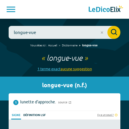
Vous êtes ici :
Accueil
Dictionnaire
longue-vue
«
longue-vue
»
1
terme
exact
aucune
suggestion
longue-vue
(
n.f.
)
lunette d'approche.
source
1
Il y a un souci ?
SIGNE
DÉFINITION LSF