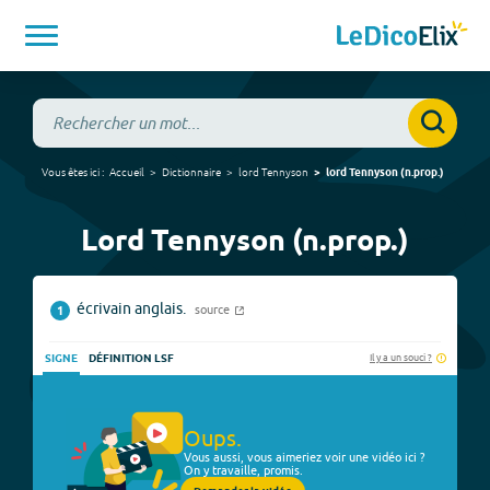
Vous êtes ici :
Accueil
Dictionnaire
lord Tennyson
lord Tennyson
(
n.prop.
)
Lord Tennyson (n.prop.)
écrivain anglais.
source
1
Il y a un souci ?
SIGNE
DÉFINITION LSF
Oups.
Vous aussi, vous aimeriez voir une vidéo ici ?
On y travaille, promis.