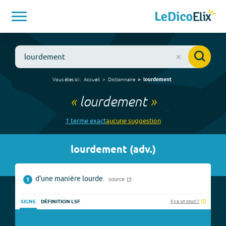
Vous êtes ici :
Accueil
Dictionnaire
lourdement
«
lourdement
»
1
terme
exact
aucune
suggestion
lourdement
(
adv.
)
d'une manière lourde.
source
1
Il y a un souci ?
SIGNE
DÉFINITION LSF