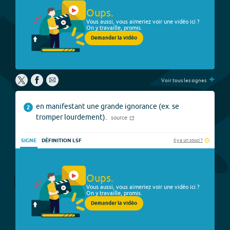
Oups.
Vous aussi, vous aimeriez voir une vidéo ici ?
On y travaille, promis.
Demander la vidéo
+
Voir tous les signes
en manifestant une grande ignorance (ex. se
2
tromper lourdement).
source
Il y a un souci ?
SIGNE
DÉFINITION LSF
Oups.
Vous aussi, vous aimeriez voir une vidéo ici ?
On y travaille, promis.
Demander la vidéo