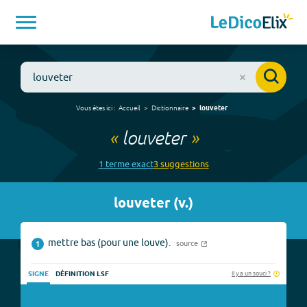
Vous êtes ici :
Accueil
Dictionnaire
louveter
«
louveter
»
1
terme
exact
3
suggestion
s
louveter
(
v.
)
mettre bas (pour une louve).
source
1
Il y a un souci ?
SIGNE
DÉFINITION LSF