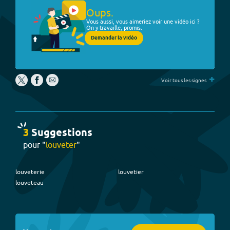
Oups.
Vous aussi, vous aimeriez voir une vidéo ici ?
On y travaille, promis.
Demander la vidéo
+
Voir tous les signes
3
Suggestion
s
pour "
louveter
"
louveterie
louvetier
louveteau