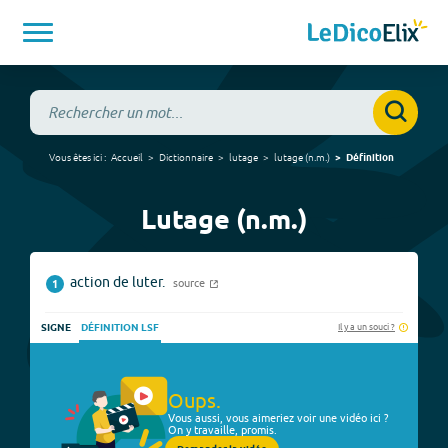
Vous êtes ici :
Accueil
Dictionnaire
lutage
lutage
(
n.m.
)
Définition
Lutage (n.m.)
action de luter.
source
1
Il y a un souci ?
SIGNE
DÉFINITION LSF
Oups.
Vous aussi, vous aimeriez voir une vidéo ici ?
On y travaille, promis.