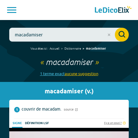
Vous êtes ici :
Accueil
Dictionnaire
macadamiser
«
macadamiser
»
1
terme
exact
aucune
suggestion
macadamiser
(
v.
)
couvrir de macadam.
source
1
Il y a un souci ?
SIGNE
DÉFINITION LSF