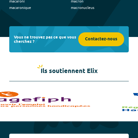
macaroni
macron
macaronique
macronucleus
Vous ne trouvez pas ce que vous
Contactez-nous
cherchez ?
Ils soutiennent Elix