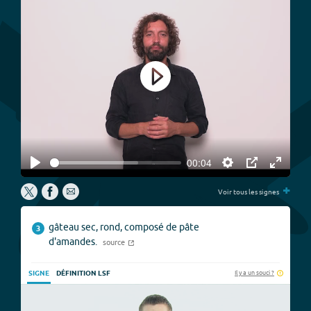
Play
00:04
Play
Settings
PIP
Enter
+
fullscree
Voir tous les signes
gâteau sec, rond, composé de pâte
3
d'amandes.
source
Il y a un souci ?
SIGNE
DÉFINITION LSF