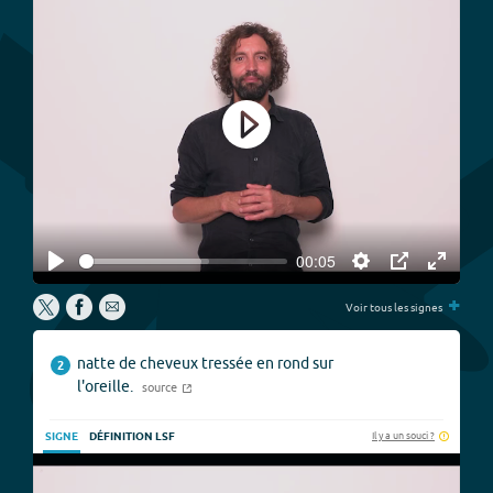
Play
00:05
Play
Settings
PIP
Enter
+
fullscree
Voir tous les signes
natte de cheveux tressée en rond sur
2
l'oreille.
source
Il y a un souci ?
SIGNE
DÉFINITION LSF