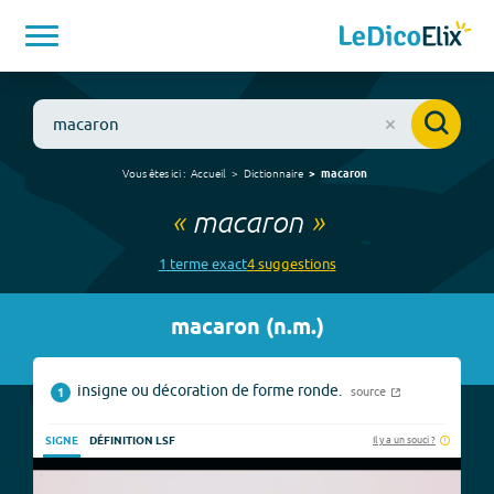
Vous êtes ici :
Accueil
Dictionnaire
macaron
«
macaron
»
1
terme
exact
4
suggestion
s
macaron
(
n.m.
)
insigne ou décoration de forme ronde.
source
1
Il y a un souci ?
SIGNE
DÉFINITION LSF