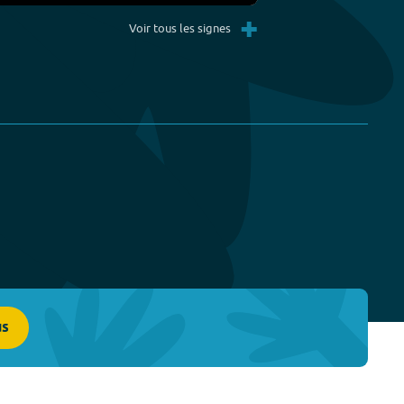
Settings
PIP
Enter
+
fullscreen
Voir tous les signes
us