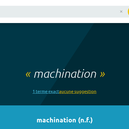
«
machination
»
1
terme
exact
aucune
suggestion
machination
(
n.f.
)