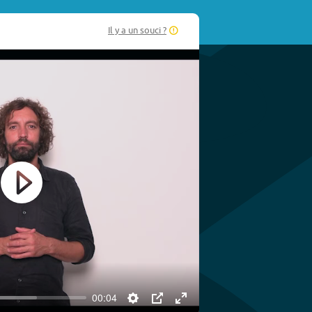
Il y a un souci ?
Play
00:04