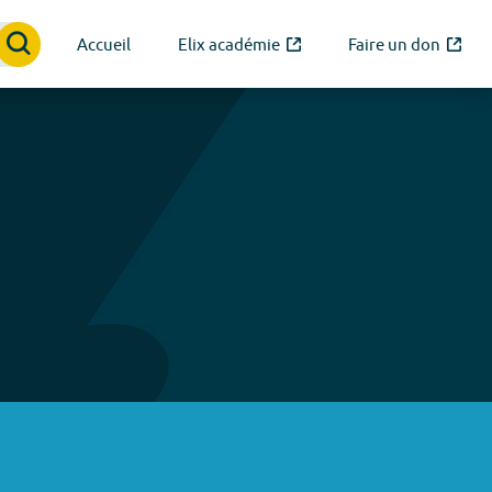
Accueil
Elix académie
Faire un don