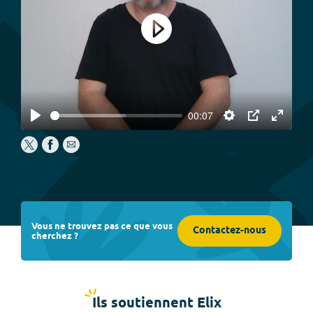
Play
00:07
Play
Settings
PIP
Enter
fullscree
Vous ne trouvez pas ce que vous
Contactez-nous
cherchez ?
Ils soutiennent Elix