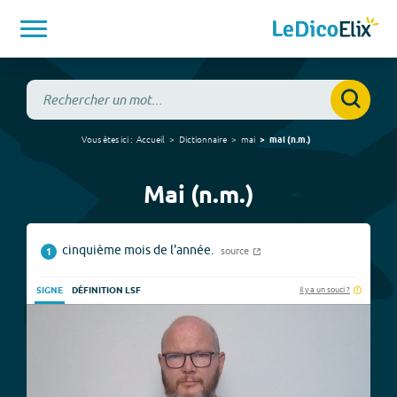
Vous êtes ici :
Accueil
Dictionnaire
mai
mai
(
n.m.
)
Mai (n.m.)
cinquième mois de l'année.
source
1
Il y a un souci ?
SIGNE
DÉFINITION LSF