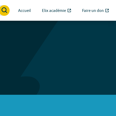
Accueil
Elix académie
Faire un don