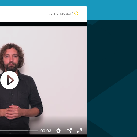
Il y a un souci ?
Play
00:03