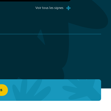
Settings
PIP
Enter
+
fullscreen
Voir tous les signes
us