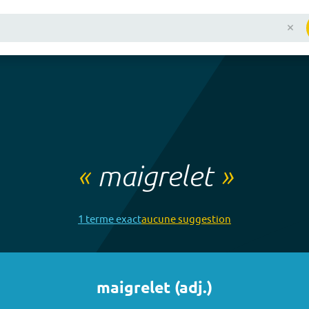
«
maigrelet
»
1
terme
exact
aucune
suggestion
maigrelet
(
adj.
)