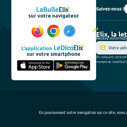
Suivez-nous !
sur votre navigateur
Elix, la le
Restez informé(
L'application
sur votre smartphone
En indiquant votre adre
moment en modifiant vos
En poursuivant votre navigation sur ce site, vous a
Plan du site
-