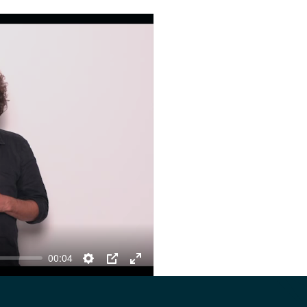
00:04
Settings
PIP
Enter
fullscreen