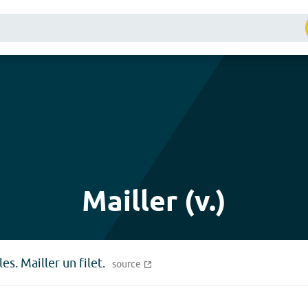
Mailler (v.)
les. Mailler un filet.
source