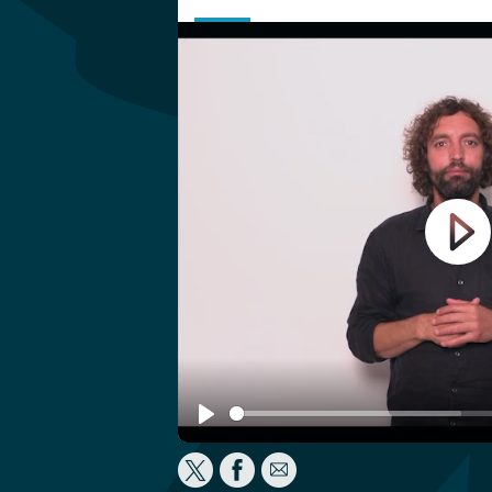
Play
Play