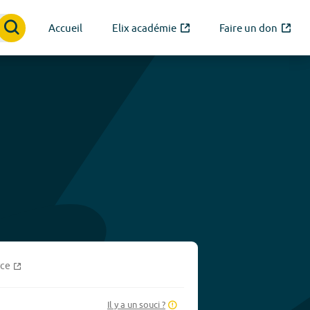
Accueil
Elix académie
Faire un don
rce
Il y a un souci ?