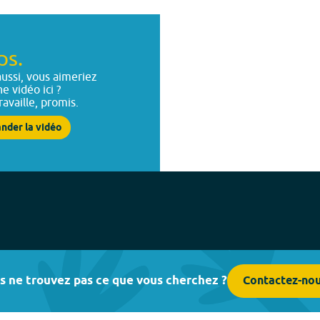
ps.
ussi, vous aimeriez
ne vidéo ici ?
ravaille, promis.
nder la vidéo
s ne trouvez pas ce que vous cherchez ?
Contactez-no