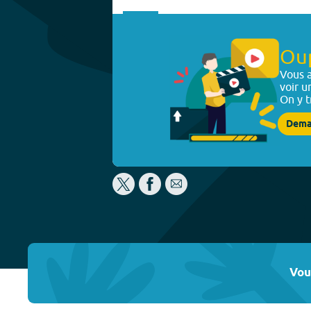
Ou
Vous a
voir u
On y t
Dema
Vou