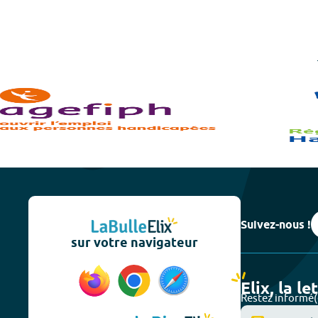
Suivez-nous !
sur votre navigateur
Elix, la le
Restez informé(