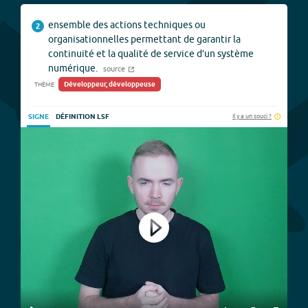
ensemble des actions techniques ou
2
organisationnelles permettant de garantir la
continuité et la qualité de service d’un système
numérique.
source
Développeur, développeuse
THÈME
Il y a un souci ?
SIGNE
DÉFINITION LSF
Play