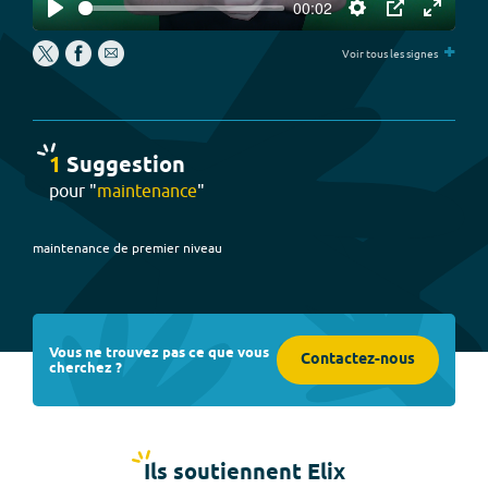
00:02
Play
Settings
PIP
Enter
+
fullscree
Voir tous les signes
1
Suggestion
pour "
maintenance
"
maintenance de premier niveau
Vous ne trouvez pas ce que vous
Contactez-nous
cherchez ?
Ils soutiennent Elix