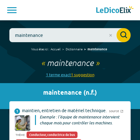
Vous êtes ici :
Accueil
Dictionnaire
maintenance
«
maintenance
»
1
terme
exact
1
suggestion
maintenance
(
n.f.
)
maintien, entretien de matériel technique.
source
1
Exemple : l’équipe de maintenance intervient
chaque mois pour contrôler les machines.
Conducteur, conductrice de bus
THÈME