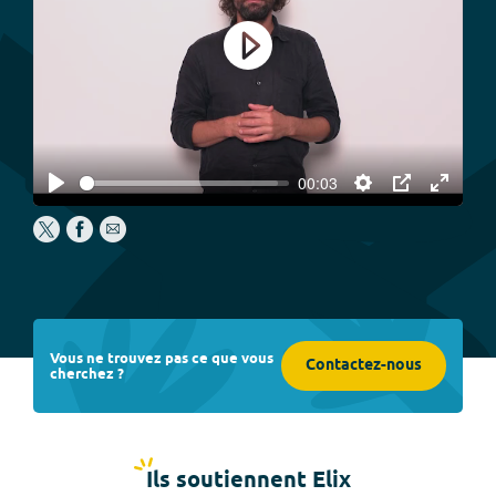
Play
00:03
Play
Settings
PIP
Enter
fullscree
Vous ne trouvez pas ce que vous
Contactez-nous
cherchez ?
Ils soutiennent Elix