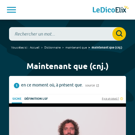
Vous êtes ici :
Accueil
Dictionnaire
maintenant que
maintenant que
(
cnj.
)
Maintenant que (cnj.)
en ce moment où, à présent que.
source
1
Il y a un souci ?
SIGNE
DÉFINITION LSF