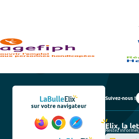
Suivez-nous !
sur votre navigateur
Elix, la le
Restez informé(