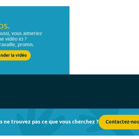
ps.
ussi, vous aimeriez
ne vidéo ici ?
ravaille, promis.
nder la vidéo
s ne trouvez pas ce que vous cherchez ?
Contactez-no