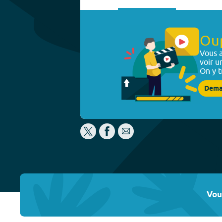
Ou
Vous a
voir u
On y t
Dema
Vou