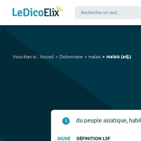
Vous êtes ici :
Accueil
Dictionnaire
malais
malais
(
adj.
)
du peuple asiatique, habi
1
SIGNE
DÉFINITION LSF