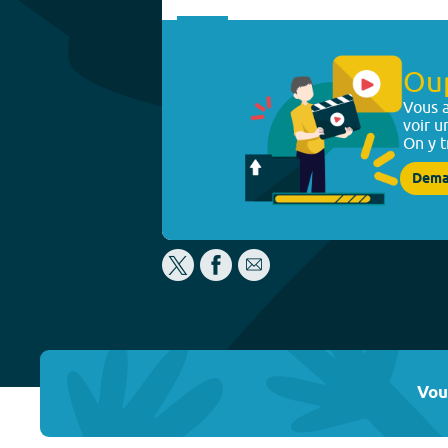
Ou
Vous a
voir u
On y t
Dema
Vou