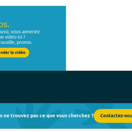
ps.
ussi, vous aimeriez
ne vidéo ici ?
ravaille, promis.
nder la vidéo
s ne trouvez pas ce que vous cherchez ?
Contactez-no