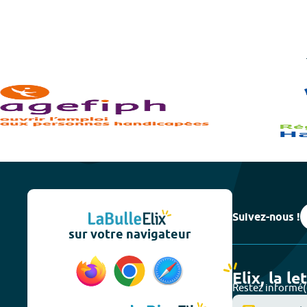
Suivez-nous !
sur votre navigateur
Elix, la le
Restez informé(