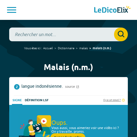
Vous êtes ici :
Accueil
Dictionnaire
malais
malais
(
n.m.
)
Malais (n.m.)
langue indonésienne.
source
2
Il y a un souci ?
SIGNE
DÉFINITION LSF
Oups.
Vous aussi, vous aimeriez voir une vidéo ici ?
On y travaille, promis.