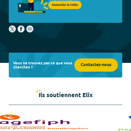
Demander la vidéo
Vous ne trouvez pas ce que vous
Contactez-nous
cherchez ?
Ils soutiennent Elix