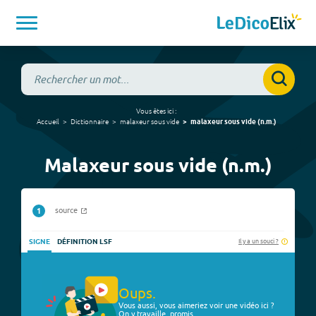
Vous êtes ici :
Accueil
Dictionnaire
malaxeur sous vide
malaxeur sous vide
(
n.m.
)
Malaxeur sous vide (n.m.)
source
1
Il y a un souci ?
SIGNE
DÉFINITION LSF
Oups.
Vous aussi, vous aimeriez voir une vidéo ici ?
On y travaille, promis.