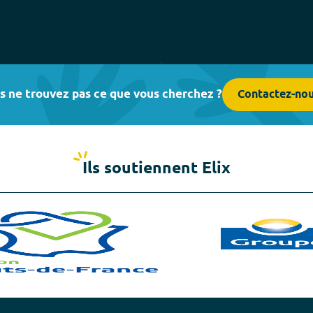
fullscreen
s ne trouvez pas ce que vous cherchez ?
Contactez-no
Ils soutiennent Elix