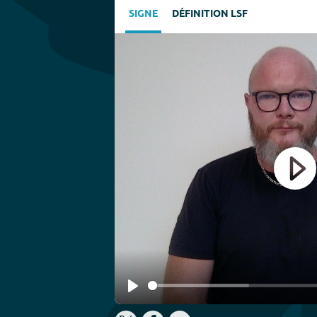
SIGNE
DÉFINITION LSF
Play
Play