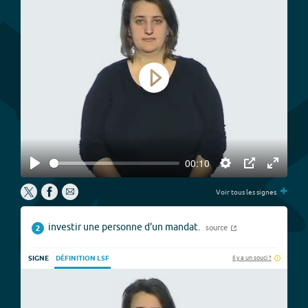
Play
00:10
Play
Settings
PIP
Enter
+
fullscree
Voir tous les signes
investir une personne d'un mandat.
source
2
Il y a un souci ?
SIGNE
DÉFINITION LSF