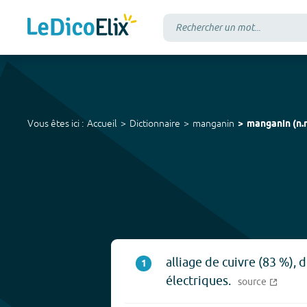
Vous êtes ici :
Accueil
Dictionnaire
manganin
manganin
(
n.
alliage de cuivre (83 %), 
1
électriques.
source