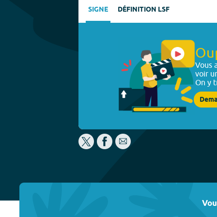
SIGNE
DÉFINITION LSF
Ou
Vous a
voir u
On y t
Dema
Vou