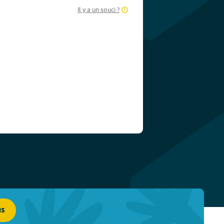
Il y a un souci ?
us