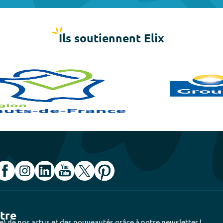
Ils soutiennent Elix
ttre
e) de nos actus et des nouveautés grâce à notre newsletter !