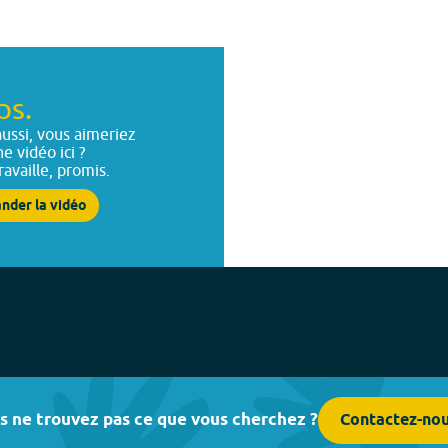
ps.
ussi, vous aimeriez
ne vidéo ici ?
ravaille, promis.
nder la vidéo
s ne trouvez pas ce que vous cherchez ?
Contactez-no