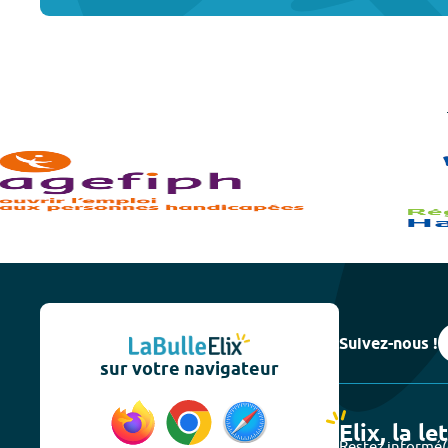
Suivez-nous !
sur votre navigateur
Elix, la le
Restez informé(