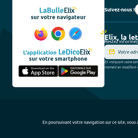
Suivez-nous !
sur votre navigateur
Elix, la le
Restez informé(
L'application
sur votre smartphone
En indiquant votre adre
moment en modifiant vos
En poursuivant votre navigation sur ce site, vous a
Plan du site
-