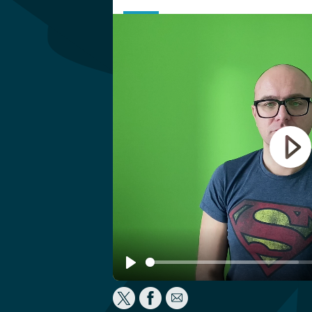
Play
Play