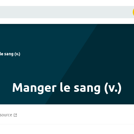
le sang
(
v.
)
Manger le sang (v.)
source