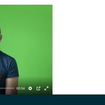
00:04
Settings
PIP
Enter
fullscreen