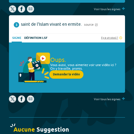
+
Voir tous les signes
saint de l'Islam vivant en ermite.
source
3
Il y a un souci ?
SIGNE
DÉFINITION LSF
Oups.
Vous aussi, vous aimeriez voir une vidéo ici ?
On y travaille, promis.
Demander la vidéo
+
Voir tous les signes
Aucune
Suggestion