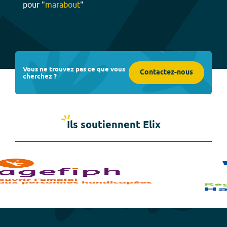
pour "
marabout
"
Vous ne trouvez pas ce que vous
Contactez-nous
cherchez ?
Ils soutiennent Elix