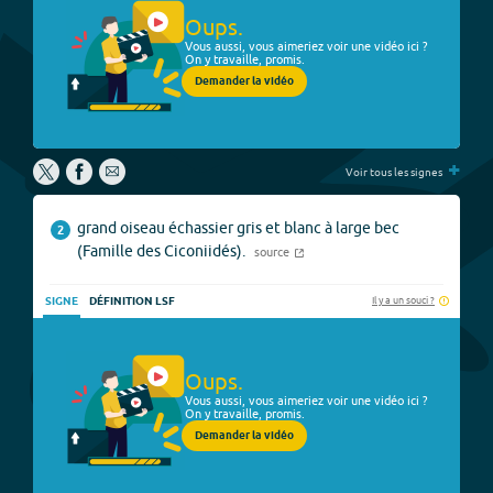
Oups.
Vous aussi, vous aimeriez voir une vidéo ici ?
On y travaille, promis.
Demander la vidéo
+
Voir tous les signes
grand oiseau échassier gris et blanc à large bec
2
(Famille des Ciconiidés).
source
Il y a un souci ?
SIGNE
DÉFINITION LSF
Oups.
Vous aussi, vous aimeriez voir une vidéo ici ?
On y travaille, promis.
Demander la vidéo