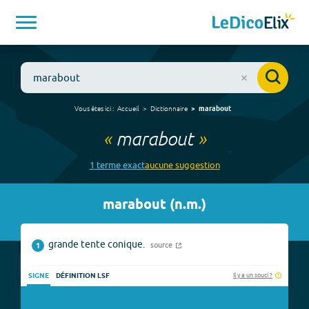
Vous êtes ici :
Accueil
Dictionnaire
marabout
«
marabout
»
1
terme
exact
aucune
suggestion
marabout
(
n.m.
)
grande tente conique.
source
1
Il y a un souci ?
SIGNE
DÉFINITION LSF