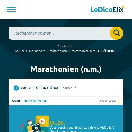
Vous êtes ici :
Accueil
Dictionnaire
marathonien
marathonien
(
n.m.
)
Définition
Marathonien (n.m.)
coureur de marathon.
source
1
Il y a un souci ?
SIGNE
DÉFINITION LSF
Oups.
Vous aussi, vous aimeriez voir une vidéo ici ?
On y travaille, promis.