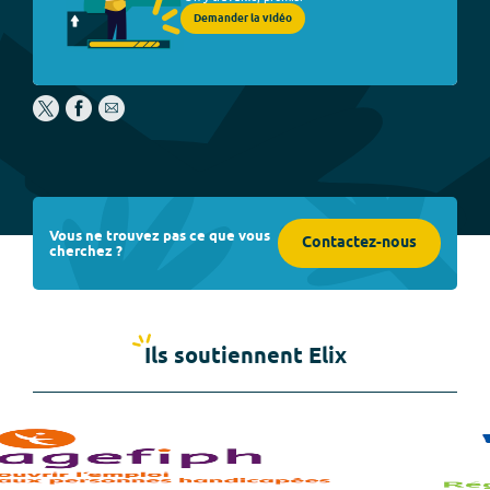
Demander la vidéo
Vous ne trouvez pas ce que vous
Contactez-nous
cherchez ?
Ils soutiennent Elix