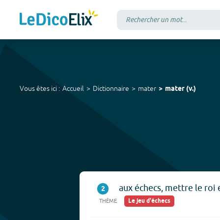
Vous êtes ici :
Accueil
Dictionnaire
mater
mater
(
v.
)
aux échecs, mettre le roi 
2
Le jeu d'échecs
THÈME