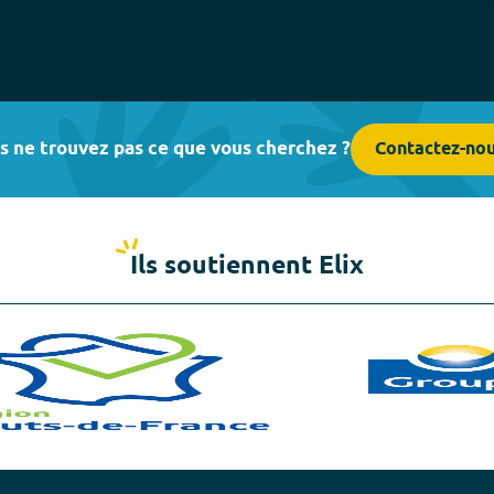
fullscreen
s ne trouvez pas ce que vous cherchez ?
Contactez-no
Ils soutiennent Elix