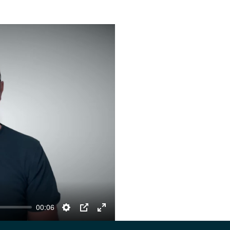
00:06
Settings
PIP
Enter