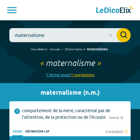
Vous êtes ici :
Accueil
Dictionnaire
maternalisme
«
maternalisme
»
1
terme
exact
1
suggestion
maternalisme
(
n.m.
)
comportement de la mère, caractérisé par de
1
l'attention, de la protection ou de l'écoute.
source
Il y a un souci ?
SIGNE
DÉFINITION LSF