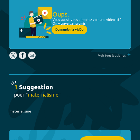
Oups.
Vous aussi, vous aimeriez voir une vidéo ici ?
On y travaille, promis.
Demander la vidéo
+
Voir tous les signes
1
Suggestion
pour "
maternalisme
"
matérialisme