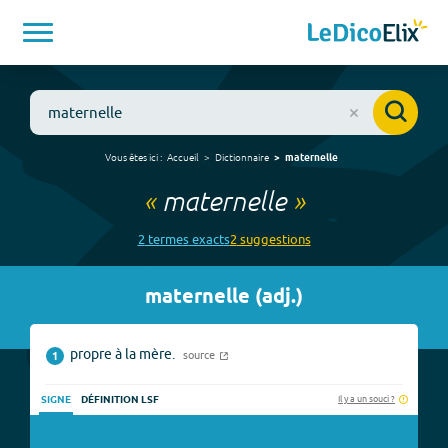
Vous êtes ici :
Accueil
Dictionnaire
maternelle
«
maternelle
»
2
terme
s
exact
s
2
suggestion
s
maternelle
(
adj.
)
propre à la mère.
source
1
Il y a un souci ?
SIGNE
DÉFINITION LSF