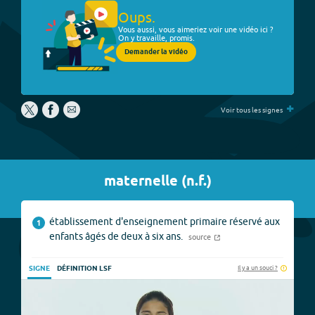
Oups.
Vous aussi, vous aimeriez voir une vidéo ici ?
On y travaille, promis.
Demander la vidéo
+
Voir tous les signes
maternelle
(
n.f.
)
établissement d'enseignement primaire réservé aux
1
enfants âgés de deux à six ans.
source
Il y a un souci ?
SIGNE
DÉFINITION LSF