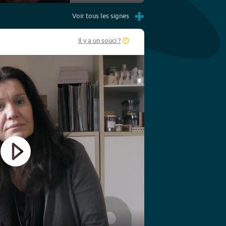
Settings
PIP
Enter
+
fullscreen
Voir tous les signes
Il y a un souci ?
Play