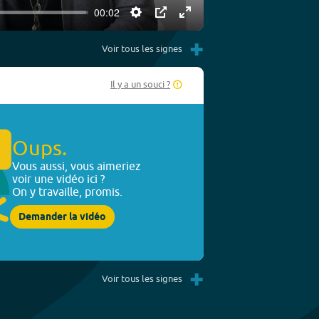
00:02
Settings
PIP
Enter
+
fullscreen
Voir tous les signes
Il y a un souci ?
Oups.
Vous aussi, vous aimeriez
voir une vidéo ici ?
On y travaille, promis.
Demander la vidéo
+
Voir tous les signes