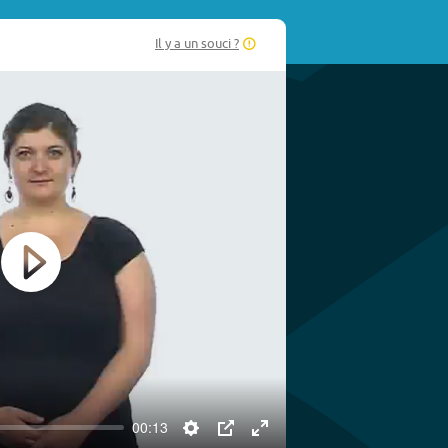
Il y a un souci ?
Play
00:13