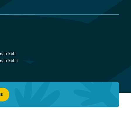
matricule
matriculer
us