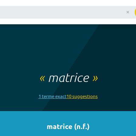
«
matrice
»
1
terme
exact
10
suggestion
s
matrice
(
n.f.
)