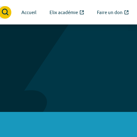
Accueil
Elix académie
Faire un don