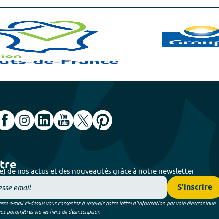
ttre
e) de nos actus et des nouveautés grâce à notre newsletter !
S'inscrire
sse e-mail ci-dessus vous consentez à recevoir notre lettre d’information par voie électronique.
 paramètres via les liens de désinscription.