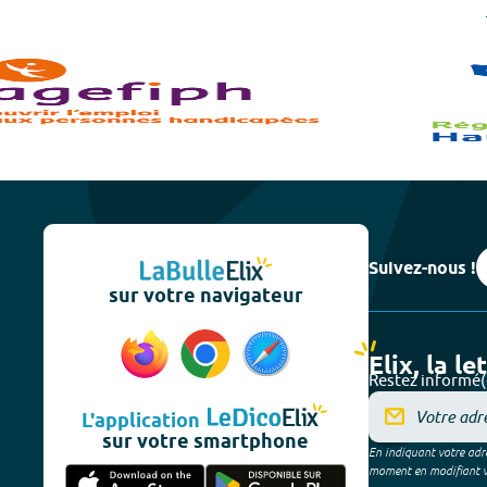
Suivez-nous !
sur votre navigateur
Elix, la le
Restez informé(
L'application
sur votre smartphone
En indiquant votre adre
moment en modifiant vos