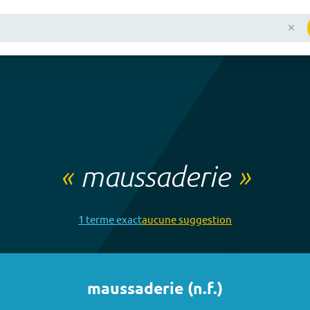
«
maussaderie
»
1
terme
exact
aucune
suggestion
maussaderie
(
n.f.
)