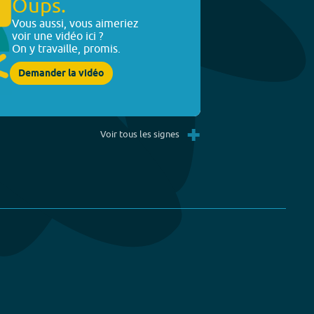
Oups.
Vous aussi, vous aimeriez
voir une vidéo ici ?
On y travaille, promis.
Demander la vidéo
+
Voir tous les signes