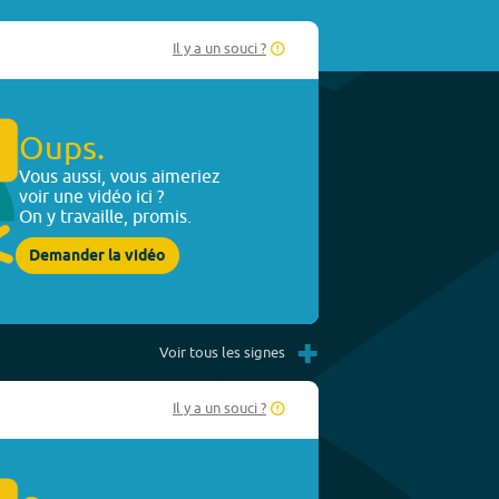
Il y a un souci ?
Oups.
Vous aussi, vous aimeriez
voir une vidéo ici ?
On y travaille, promis.
Demander la vidéo
+
Voir tous les signes
Il y a un souci ?