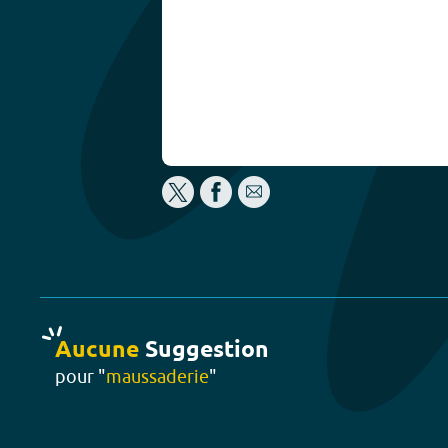
Aucune
Suggestion
pour "
maussaderie
"