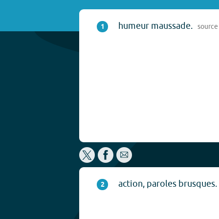
humeur maussade.
1
source
action, paroles brusques.
2