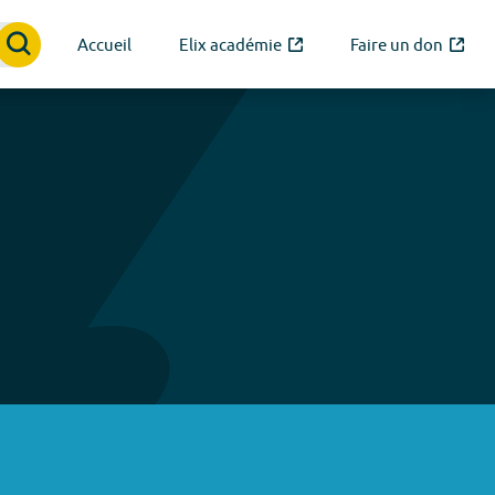
Accueil
Elix académie
Faire un don