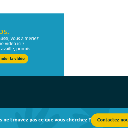
ps.
ussi, vous aimeriez
ne vidéo ici ?
ravaille, promis.
nder la vidéo
s ne trouvez pas ce que vous cherchez ?
Contactez-no