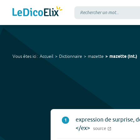
Vous êtes ici :
Accueil
Dictionnaire
mazette
mazette
(
int.
)
expression de surprise, d
1
</ex>
source