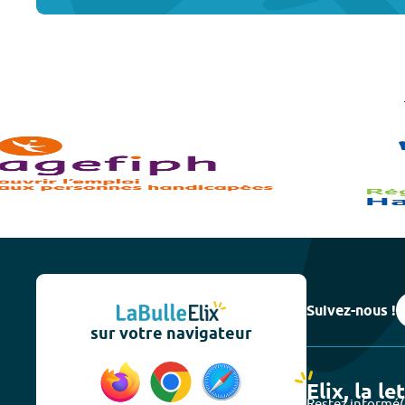
Suivez-nous !
sur votre navigateur
Elix, la le
Restez informé(