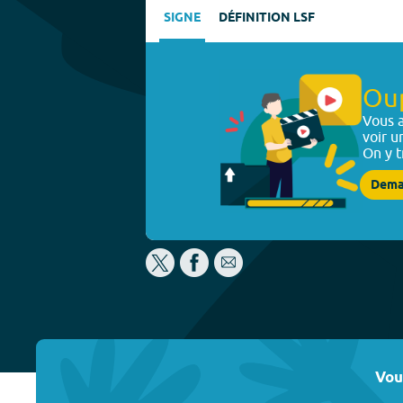
SIGNE
DÉFINITION LSF
Ou
Vous a
voir u
On y t
Dema
Vou