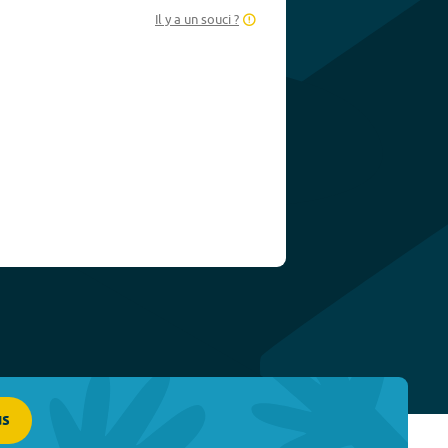
Il y a un souci ?
us