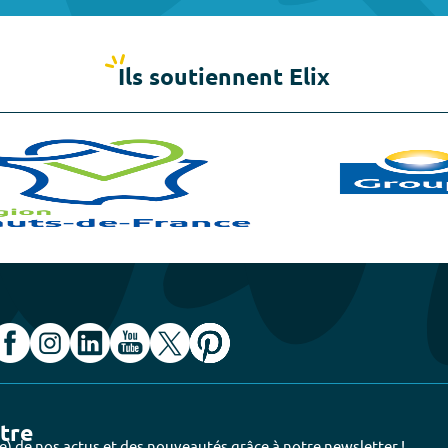
Ils soutiennent Elix
ttre
e) de nos actus et des nouveautés grâce à notre newsletter !