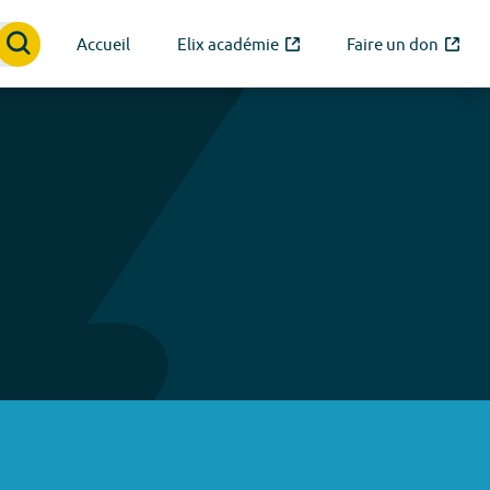
Accueil
Elix académie
Faire un don