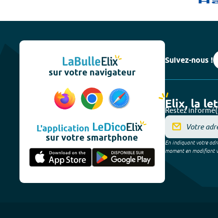
Suivez-nous !
sur votre navigateur
Elix, la le
Restez informé(
L'application
sur votre smartphone
En indiquant votre adre
moment en modifiant vos