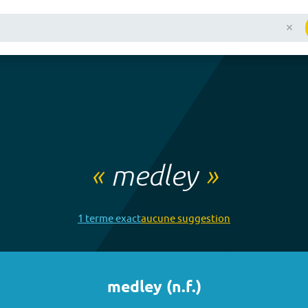
«
medley
»
1
terme
exact
aucune
suggestion
medley
(
n.f.
)