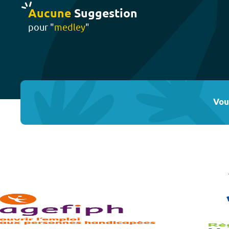
Aucune
Suggestion
pour "
medley
"
Vou