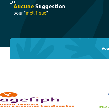
Aucune
Suggestion
pour "
mellifique
"
Vou