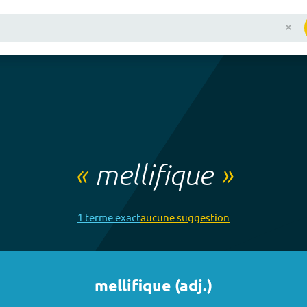
«
mellifique
»
1
terme
exact
aucune
suggestion
mellifique
(
adj.
)