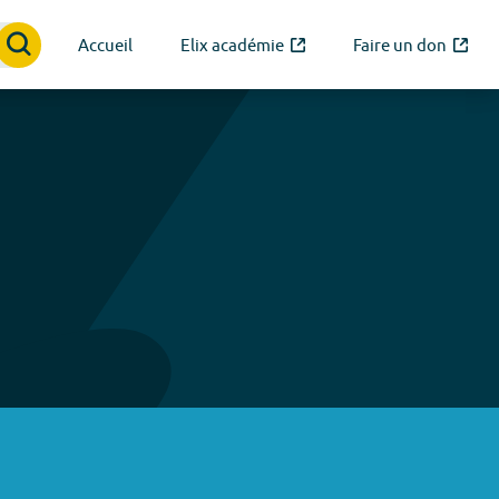
Accueil
Elix académie
Faire un don