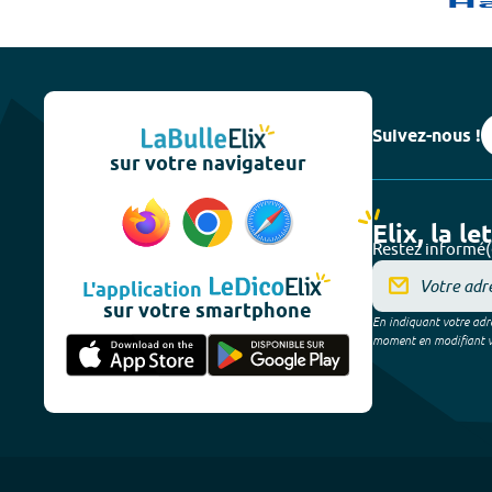
Suivez-nous !
sur votre navigateur
Elix, la le
Restez informé(
L'application
sur votre smartphone
En indiquant votre adre
moment en modifiant vos