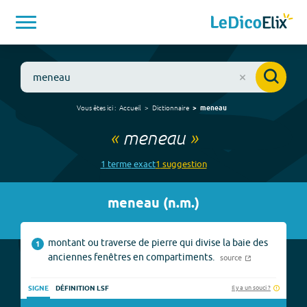
Vous êtes ici :
Accueil
Dictionnaire
meneau
«
meneau
»
1
terme
exact
1
suggestion
meneau
(
n.m.
)
montant ou traverse de pierre qui divise la baie des
1
anciennes fenêtres en compartiments.
source
Il y a un souci ?
SIGNE
DÉFINITION LSF