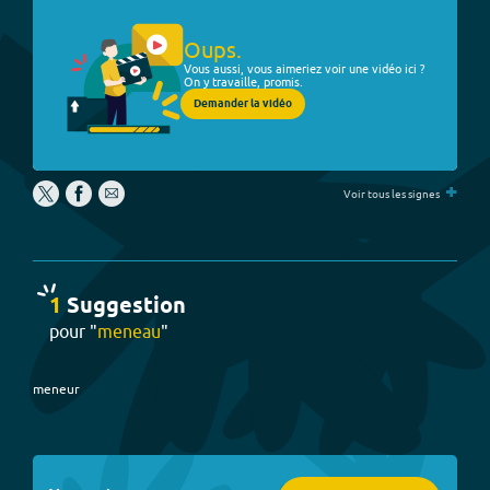
Oups.
Vous aussi, vous aimeriez voir une vidéo ici ?
On y travaille, promis.
Demander la vidéo
+
Voir tous les signes
1
Suggestion
pour "
meneau
"
meneur