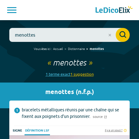
Vous êtes ici :
Accueil
Dictionnaire
menottes
«
menottes
»
1
terme
exact
1
suggestion
menottes
(
n.f.p.
)
bracelets métalliques réunis par une chaîne qui se
1
fixent aux poignets d'un prisonnier.
source
Il y a un souci ?
SIGNE
DÉFINITION LSF