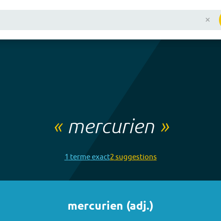
«
mercurien
»
1
terme
exact
2
suggestion
s
mercurien
(
adj.
)