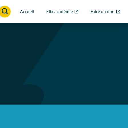
Accueil
Elix académie
Faire un don