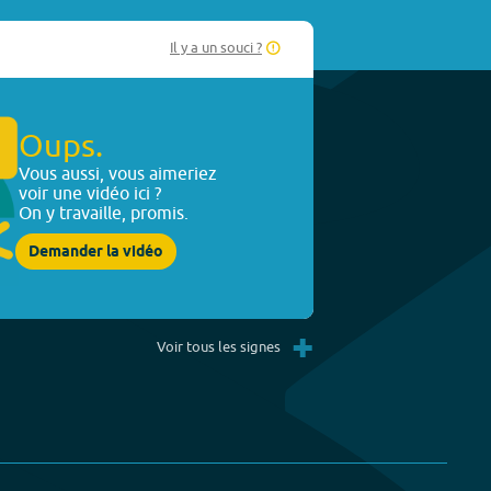
Il y a un souci ?
Oups.
Vous aussi, vous aimeriez
voir une vidéo ici ?
On y travaille, promis.
Demander la vidéo
+
Voir tous les signes