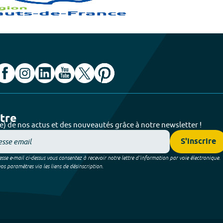
ttre
e) de nos actus et des nouveautés grâce à notre newsletter !
S'inscrire
sse e-mail ci-dessus vous consentez à recevoir notre lettre d’information par voie électronique.
 paramètres via les liens de désinscription.