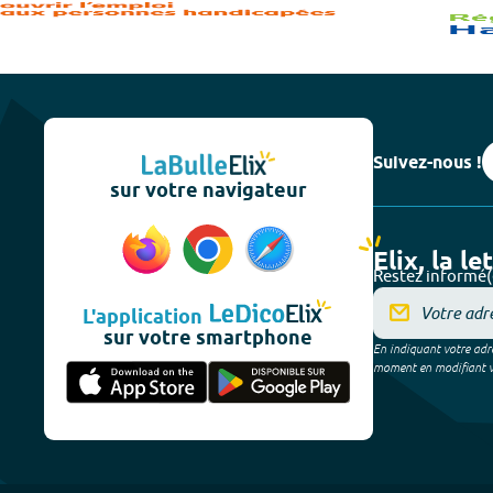
Suivez-nous !
sur votre navigateur
Elix, la le
Restez informé(
L'application
sur votre smartphone
En indiquant votre adre
moment en modifiant vos