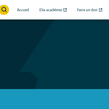
Accueil
Elix académie
Faire un don