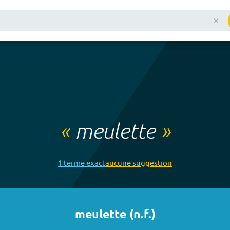
«
meulette
»
1
terme
exact
aucune
suggestion
meulette
(
n.f.
)