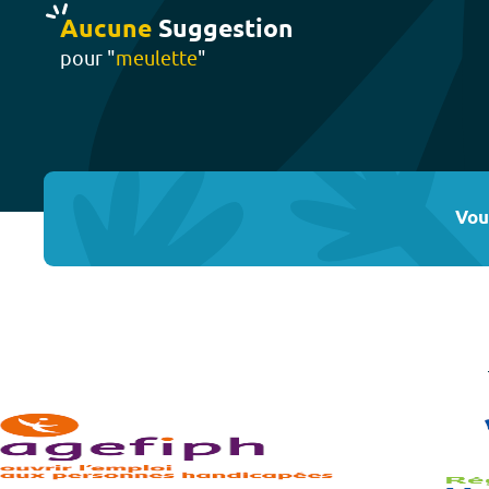
Aucune
Suggestion
pour "
meulette
"
Vou