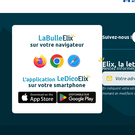
Suivez-nous !
sur votre navigateur
Elix, la le
Restez informé(
L'application
sur votre smartphone
En indiquant votre adre
moment en modifiant vos