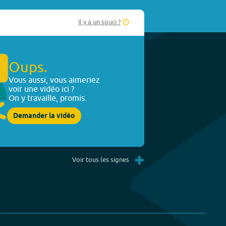
Il y a un souci ?
Oups.
Vous aussi, vous aimeriez
voir une vidéo ici ?
On y travaille, promis.
Demander la vidéo
+
Voir tous les signes