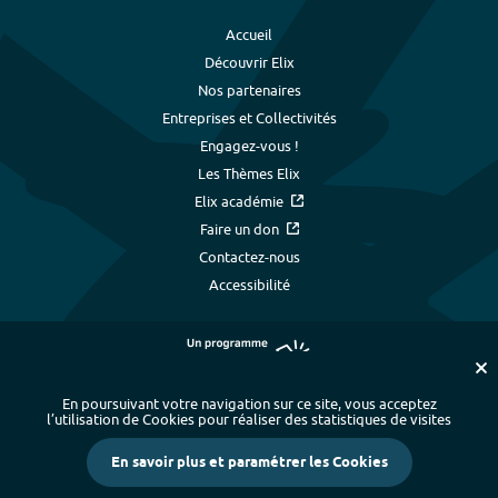
Accueil
Découvrir Elix
Nos partenaires
Entreprises et Collectivités
Engagez-vous !
Les Thèmes Elix
Elix académie
Faire un don
Contactez-nous
Accessibilité
En poursuivant votre navigation sur ce site, vous acceptez
l’utilisation de Cookies pour réaliser des statistiques de visites
Plan du site
-
Index alphabétique
-
En savoir plus et paramétrer les Cookies
Mentions légales et données personnelles
-
Paramétrer les cookies
-
Crédits