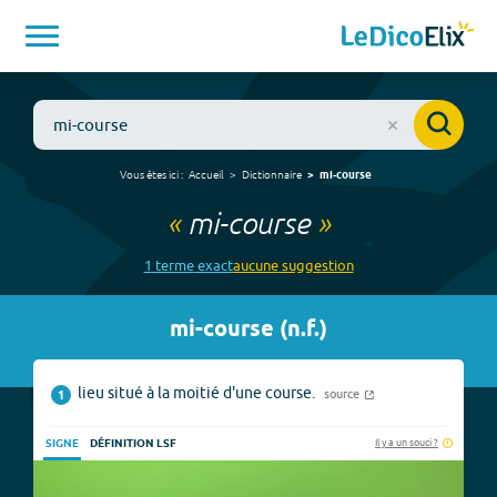
Vous êtes ici :
Accueil
Dictionnaire
mi-course
«
mi-course
»
1
terme
exact
aucune
suggestion
mi-course
(
n.f.
)
lieu situé à la moitié d'une course.
source
1
Il y a un souci ?
SIGNE
DÉFINITION LSF