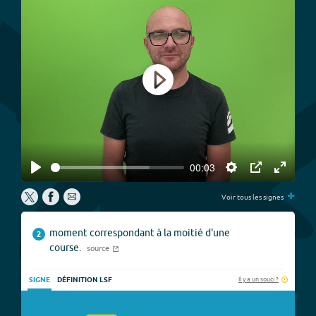
Play
00:03
Play
Settings
PIP
Enter
+
fullscree
Voir tous les signes
moment correspondant à la moitié d'une
2
course.
source
Il y a un souci ?
SIGNE
DÉFINITION LSF