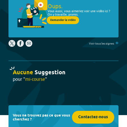
Oups.
Vous aussi, vous aimeriez voir une vidéo ici ?
On y travaille, promis.
Demander la vidéo
+
Voir tous les signes
Aucune
Suggestion
pour "
mi-course
"
Vous ne trouvez pas ce que vous
Contactez-nous
cherchez ?