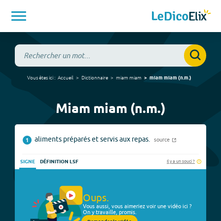
Vous êtes ici :
Accueil
Dictionnaire
miam miam
miam miam
(
n.m.
)
Miam miam (n.m.)
aliments préparés et servis aux repas.
source
1
Il y a un souci ?
SIGNE
DÉFINITION LSF
Oups.
Vous aussi, vous aimeriez voir une vidéo ici ?
On y travaille, promis.